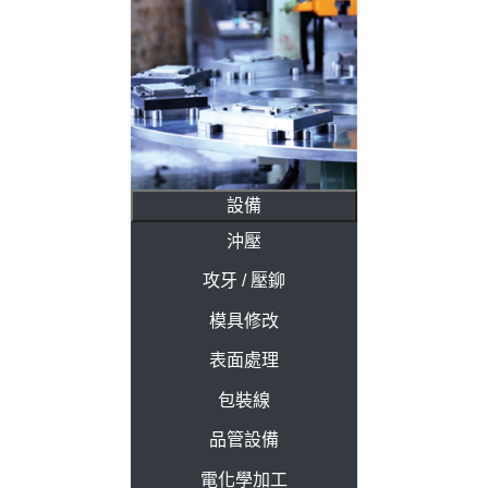
設備
沖壓
攻牙 / 壓鉚
模具修改
表面處理
包裝線
品管設備
電化學加工