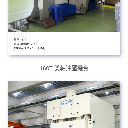
數量 : 8 台
產能 (散熱片 PCS) :
17K/時, 345K/日 , 9M/月
160T 雙軸沖壓機台