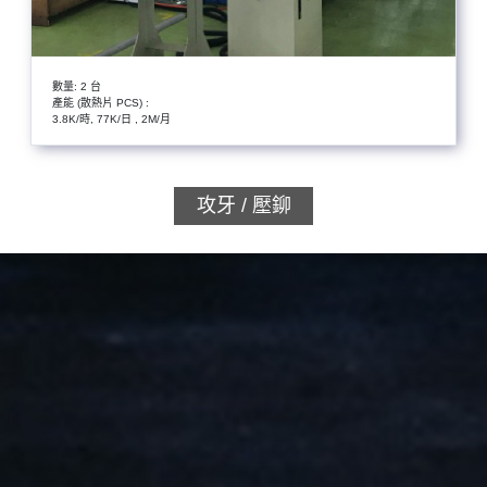
數量: 2 台
產能 (散熱片 PCS) :
3.8K/時, 77K/日 , 2M/月
攻牙 / 壓鉚